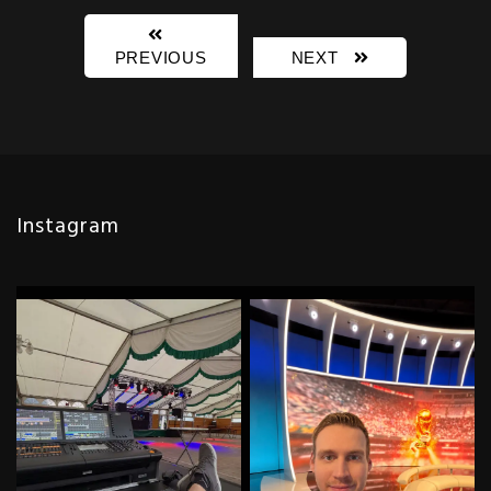
PREVIOUS
NEXT
Instagram
Irgendwas mit Licht und so…
Und weiter geht’s! Tag 9 von 31
Abwechslung muss sein!
...
im Wm Studio
...
85
3
107
6