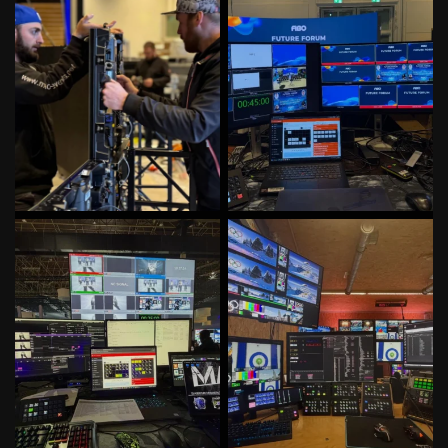
78
2
51
2
Irgendwas mit Medien, Models,
Irgendwas mit Wintersport und
Haaren und
...
Technik. Erster
...
46
0
57
0