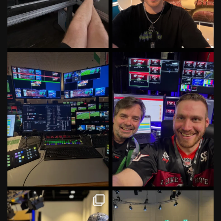
Irgendwas mit Fußball, Fernseh
It’s GT Time! With the best Crew
und Technik
...
in Italy! ✌
#gt
...
57
0
63
0
Damit keiner sagen kann wir
Fibo Tag 8/13 lets go! #fibo
würden nur rumsitzen
...
#videooperator
...