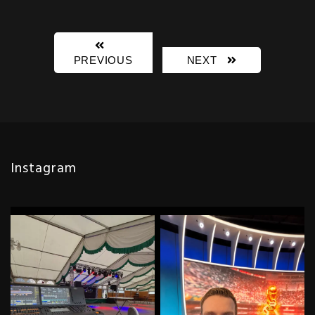
PREVIOUS
NEXT
Instagram
Irgendwas mit Licht und so…
Und weiter geht’s! Tag 9 von 31
Abwechslung muss sein!
...
im Wm Studio
...
82
3
107
6