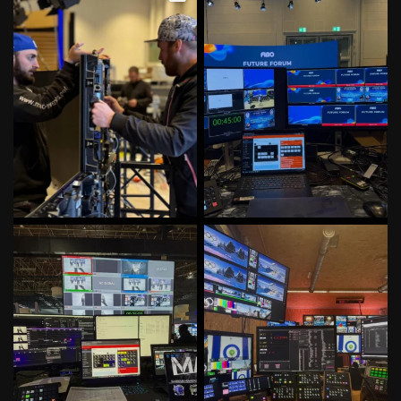
würden nur rumsitzen
...
#videooperator
...
78
2
51
2
Irgendwas mit Medien, Models,
Irgendwas mit Wintersport und
Haaren und
...
Technik. Erster
...
46
0
57
0