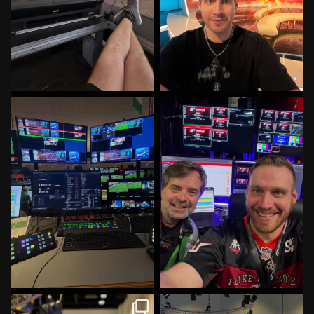
Irgendwas mit Fußball, Fernseh
It’s GT Time! With the best Crew
und Technik
...
in Italy! ✌
#gt
...
57
0
63
0
Damit keiner sagen kann wir
Fibo Tag 8/13 lets go! #fibo