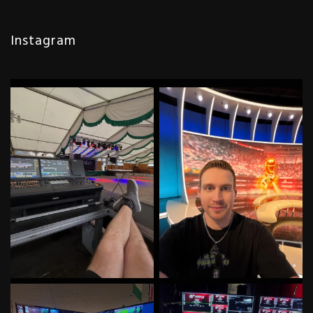
Instagram
Irgendwas mit Licht und so…
Und weiter geht’s! Tag 9 von 31
Abwechslung muss sein!
...
im Wm Studio
...
85
3
107
6
Irgendwas mit Fußball, Fernseh
It’s GT Time! With the best Crew
und Technik
...
in Italy! ✌
#gt
...