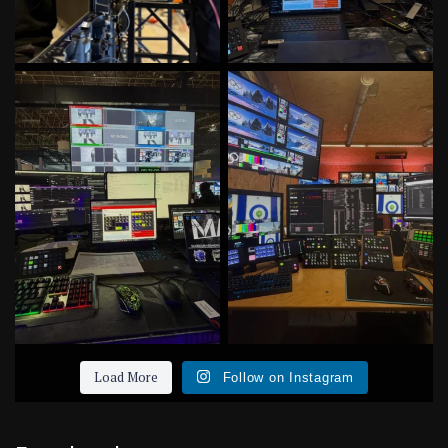
Irgendwas mit Medien, Models,
Irgendwas mit Wintersport und
Haaren und
...
Technik. Erster
...
46
0
57
0
Load More
Follow on Instagram