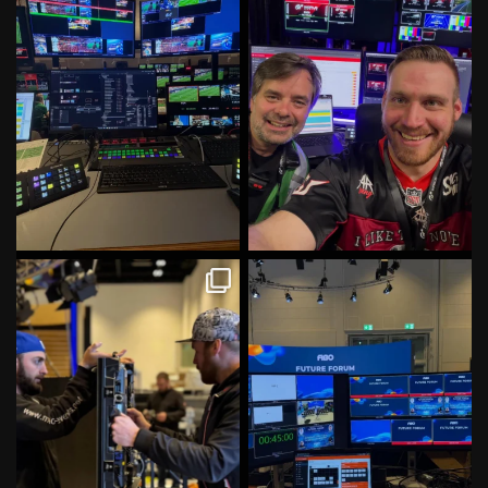
57
0
63
0
Damit keiner sagen kann wir
Fibo Tag 8/13 lets go! #fibo
würden nur rumsitzen
...
#videooperator
...
78
2
51
2